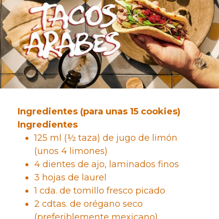
Ingredientes (para unas 15 cookies)
Ingredientes
125 ml (½ taza) de jugo de limón
(unos 4 limones)
4 dientes de ajo, laminados finos
3 hojas de laurel
1 cda. de tomillo fresco picado
2 cdtas. de orégano seco
(preferiblemente mexicano)