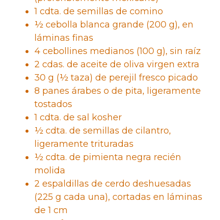
1 cdta. de semillas de comino
½ cebolla blanca grande (200 g), en
láminas finas
4 cebollines medianos (100 g), sin raíz
2 cdas. de aceite de oliva virgen extra
30 g (½ taza) de perejil fresco picado
8 panes árabes o de pita, ligeramente
tostados
1 cdta. de sal kosher
½ cdta. de semillas de cilantro,
ligeramente trituradas
½ cdta. de pimienta negra recién
molida
2 espaldillas de cerdo deshuesadas
(225 g cada una), cortadas en láminas
de 1 cm