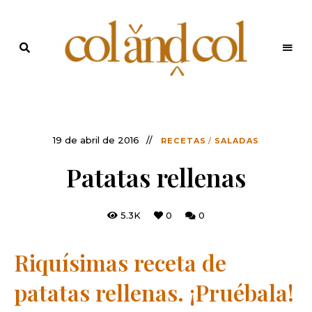
Últimas
recetas
Blog de
y
noticias
ColandCol
19 de abril de 2016
RECETAS
/
SALADAS
Patatas rellenas
5.3K
0
0
Riquísimas receta de
patatas rellenas. ¡Pruébala!