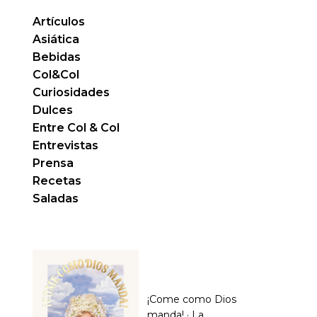
Artículos
Asiática
Bebidas
Col&Col
Curiosidades
Dulces
Entre Col & Col
Entrevistas
Prensa
Recetas
Saladas
¡Come como Dios
manda! · La