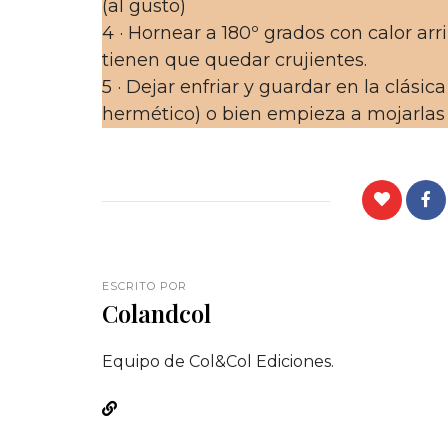
(al gusto)
4 · Hornear a 180º grados con calor arr
tienen que quedar crujientes.
5 · Dejar enfriar y guardar en la clásic
hermético) o bien empieza a mojarlas 
ESCRITO POR
Colandcol
Equipo de Col&Col Ediciones.