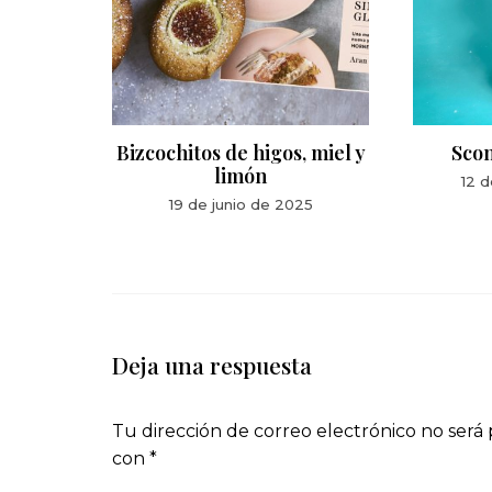
riero
Bizcochitos de higos, miel y
Sco
limón
6
12 d
19 de junio de 2025
Deja una respuesta
Tu dirección de correo electrónico no será 
con
*