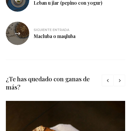
de
Leban u jiar (pepino con yogur)
entradas
SIGUIENTE ENTRADA
Macluba o maqluba
¿Te has quedado con ganas de
más?