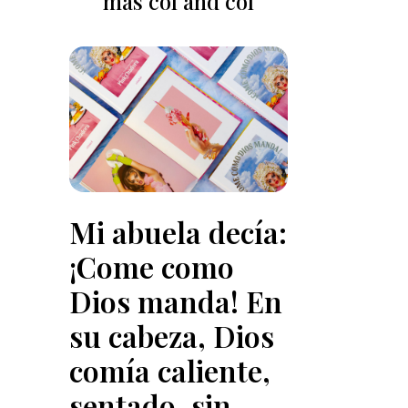
más col and col
Mi abuela decía:
¡Come como
Dios manda! En
su cabeza, Dios
comía caliente,
sentado, sin