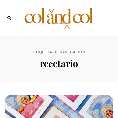
Últimas
recetas
Blog de
y
noticias
ColandCol
ETIQUETA DE NAVEGACIÓN
recetario