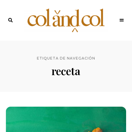
Últimas
recetas
Blog de
y
noticias
ColandCol
ETIQUETA DE NAVEGACIÓN
receta