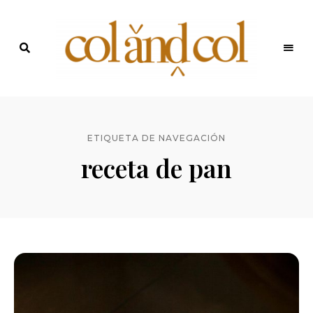
Últimas
recetas
Blog de
y
noticias
ColandCol
ETIQUETA DE NAVEGACIÓN
receta de pan