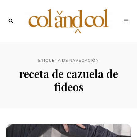
Últimas
recetas
Blog de
y
noticias
ColandCol
ETIQUETA DE NAVEGACIÓN
receta de cazuela de
fideos