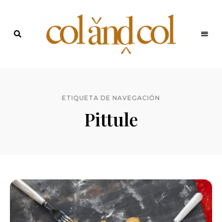
Últimas
recetas
Blog de
y
noticias
ColandCol
ETIQUETA DE NAVEGACIÓN
Pittule