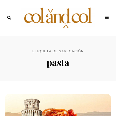
Últimas
recetas
Blog de
y
noticias
ColandCol
ETIQUETA DE NAVEGACIÓN
pasta