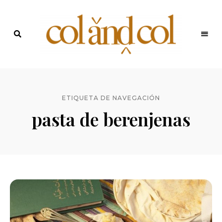
Últimas
recetas
Blog de
y
noticias
ColandCol
ETIQUETA DE NAVEGACIÓN
pasta de berenjenas