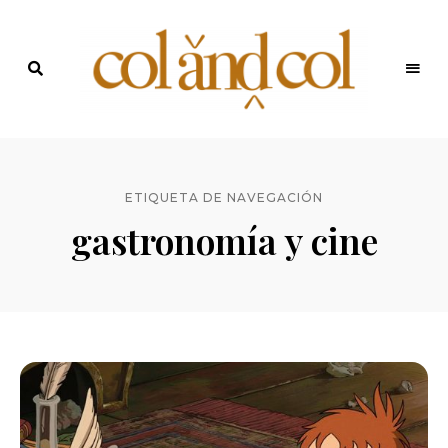
Últimas
recetas
Blog de
y
noticias
ColandCol
ETIQUETA DE NAVEGACIÓN
gastronomía y cine