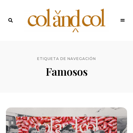
Últimas
recetas
Blog de
y
noticias
ColandCol
ETIQUETA DE NAVEGACIÓN
Famosos