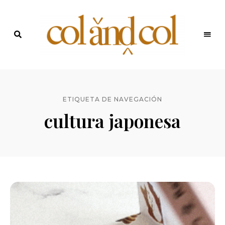
Últimas
recetas
Blog de
y
noticias
ColandCol
ETIQUETA DE NAVEGACIÓN
cultura japonesa