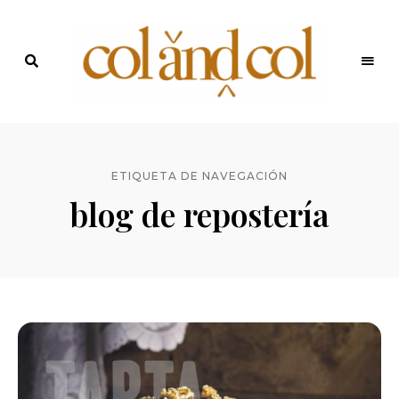
Últimas
recetas
Blog de
y
noticias
ColandCol
ETIQUETA DE NAVEGACIÓN
blog de repostería