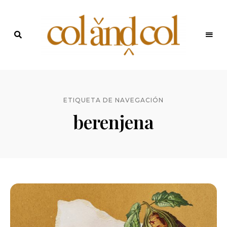
Últimas
recetas
Blog de
y
noticias
ColandCol
ETIQUETA DE NAVEGACIÓN
berenjena