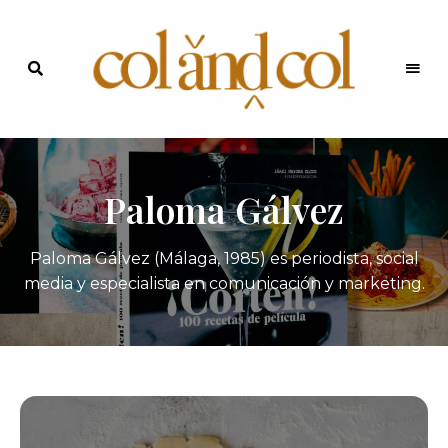
Últimas
recetas
Blog de
y
noticias
ColandCol
Paloma Gálvez
Paloma Gálvez (Málaga, 1985) es periodista, social
media y especialista en comunicación y marketing.